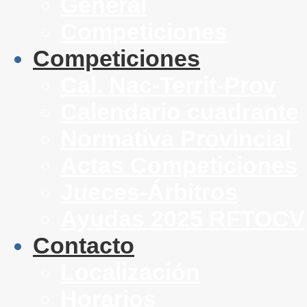
General
Competiciones
Competiciones
Cal. Nac-Territ-Prov
Calendario cuadrante
Normativa Provincial
Actas Competiciones
Jueces-Árbitros
Ayudas 2025 RFTOCV
Contacto
Localización
Horarios