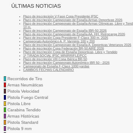
ÚLTIMAS NOTICIAS
Plazo de inscripcioón V Fase Copa Presidente IPSC
Plazo de inscripción Campeonato de España Armas Deportivas 2026
Plazo de inscripción Campeonato de España Armas Olímpicas, Libre y Tend
10 m.
Plazo de inscripción Campeonato de España IBR-50 2026
Plazo de inscripción Campeonato de España AA. HH. Retrocarga 2026
Plazo de inscripción Copa Presidente F-Class 300 m. 2026
Campeonato Autonómico A. P. Varmints 100 y 200
Plazo de inscripción Campeonato de España A. Deportivas Veteranos 2026
Plazo de inscripción Copa Federación BR-50 AIRE 2026
Plazo de inscripción Copa de España Deportivas, Libre y Tendido
1ª TIRADA SOCIAL IPSC MINIRRIFLE/PCC
Plazo de inscripción VIII Copa Ibérica BR-50
Plazo de inscripción Campeonato Autonómico IBR 50 - 2026
Campeonato de España F-Class 1000 yardas
CAMBIOS FECHAS CALENDARIO
Recorridos de Tiro
Armas Neumáticas
Pistola Velocidad
Pistola Fuego Central
Pistola Libre
Carabina Tendido
Armas Históricas
Pistola Standard
Pistola 9 mm