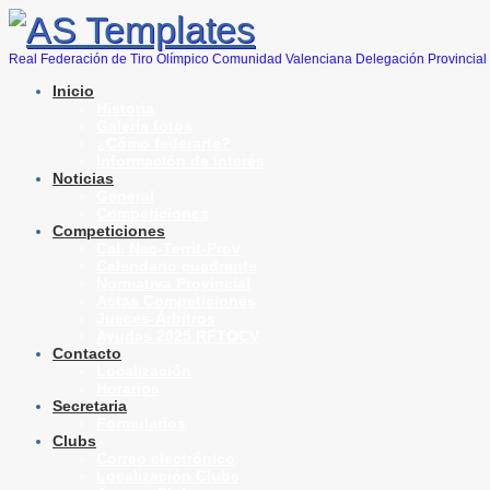
Real Federación de Tiro Olímpico Comunidad Valenciana Delegación Provincial 
Inicio
Historia
Galería fotos
¿Cómo federarte?
Información de interés
Noticias
General
Competiciones
Competiciones
Cal. Nac-Territ-Prov
Calendario cuadrante
Normativa Provincial
Actas Competiciones
Jueces-Árbitros
Ayudas 2025 RFTOCV
Contacto
Localización
Horarios
Secretaria
Formularios
Clubs
Correo electrónico
Localización Clubs