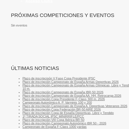
Acceso Clubs
PRÓXIMAS COMPETICIONES Y EVENTOS
Sin eventos
ÚLTIMAS NOTICIAS
Plazo de inscripcioón V Fase Copa Presidente IPSC
Plazo de inscripción Campeonato de España Armas Deportivas 2026
Plazo de inscripción Campeonato de España Armas Olímpicas, Libre y Tend
10 m.
Plazo de inscripción Campeonato de España IBR-50 2026
Plazo de inscripción Campeonato de España AA. HH. Retrocarga 2026
Plazo de inscripción Copa Presidente F-Class 300 m. 2026
Campeonato Autonómico A. P. Varmints 100 y 200
Plazo de inscripción Campeonato de España A. Deportivas Veteranos 2026
Plazo de inscripción Copa Federación BR-50 AIRE 2026
Plazo de inscripción Copa de España Deportivas, Libre y Tendido
1ª TIRADA SOCIAL IPSC MINIRRIFLE/PCC
Plazo de inscripción VIII Copa Ibérica BR-50
Plazo de inscripción Campeonato Autonómico IBR 50 - 2026
Campeonato de España F-Class 1000 yardas