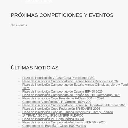
Acceso Clubs
PRÓXIMAS COMPETICIONES Y EVENTOS
Sin eventos
ÚLTIMAS NOTICIAS
Plazo de inscripcioón V Fase Copa Presidente IPSC
Plazo de inscripción Campeonato de España Armas Deportivas 2026
Plazo de inscripción Campeonato de España Armas Olímpicas, Libre y Tend
10 m.
Plazo de inscripción Campeonato de España IBR-50 2026
Plazo de inscripción Campeonato de España AA. HH. Retrocarga 2026
Plazo de inscripción Copa Presidente F-Class 300 m. 2026
Campeonato Autonómico A. P. Varmints 100 y 200
Plazo de inscripción Campeonato de España A. Deportivas Veteranos 2026
Plazo de inscripción Copa Federación BR-50 AIRE 2026
Plazo de inscripción Copa de España Deportivas, Libre y Tendido
1ª TIRADA SOCIAL IPSC MINIRRIFLE/PCC
Plazo de inscripción VIII Copa Ibérica BR-50
Plazo de inscripción Campeonato Autonómico IBR 50 - 2026
Campeonato de España F-Class 1000 yardas