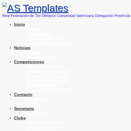
Real Federación de Tiro Olímpico Comunidad Valenciana Delegación Provincial 
Inicio
Historia
Galería fotos
¿Cómo federarte?
Información de interés
Noticias
General
Competiciones
Competiciones
Cal. Nac-Territ-Prov
Calendario cuadrante
Normativa Provincial
Actas Competiciones
Jueces-Árbitros
Ayudas 2025 RFTOCV
Contacto
Localización
Horarios
Secretaria
Formularios
Clubs
Correo electrónico
Localización Clubs