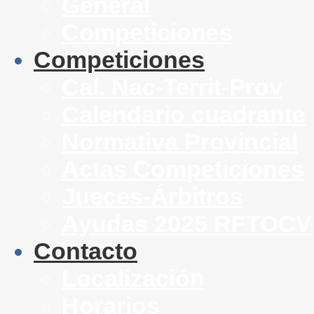
General
Competiciones
Competiciones
Cal. Nac-Territ-Prov
Calendario cuadrante
Normativa Provincial
Actas Competiciones
Jueces-Árbitros
Ayudas 2025 RFTOCV
Contacto
Localización
Horarios