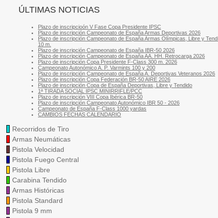
ÚLTIMAS NOTICIAS
Plazo de inscripcioón V Fase Copa Presidente IPSC
Plazo de inscripción Campeonato de España Armas Deportivas 2026
Plazo de inscripción Campeonato de España Armas Olímpicas, Libre y Tend
10 m.
Plazo de inscripción Campeonato de España IBR-50 2026
Plazo de inscripción Campeonato de España AA. HH. Retrocarga 2026
Plazo de inscripción Copa Presidente F-Class 300 m. 2026
Campeonato Autonómico A. P. Varmints 100 y 200
Plazo de inscripción Campeonato de España A. Deportivas Veteranos 2026
Plazo de inscripción Copa Federación BR-50 AIRE 2026
Plazo de inscripción Copa de España Deportivas, Libre y Tendido
1ª TIRADA SOCIAL IPSC MINIRRIFLE/PCC
Plazo de inscripción VIII Copa Ibérica BR-50
Plazo de inscripción Campeonato Autonómico IBR 50 - 2026
Campeonato de España F-Class 1000 yardas
CAMBIOS FECHAS CALENDARIO
Recorridos de Tiro
Armas Neumáticas
Pistola Velocidad
Pistola Fuego Central
Pistola Libre
Carabina Tendido
Armas Históricas
Pistola Standard
Pistola 9 mm