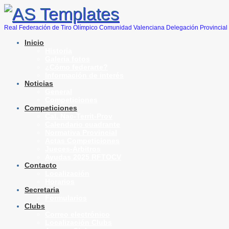
Real Federación de Tiro Olímpico Comunidad Valenciana Delegación Provincial 
Inicio
Historia
Galería fotos
¿Cómo federarte?
Información de interés
Noticias
General
Competiciones
Competiciones
Cal. Nac-Territ-Prov
Calendario cuadrante
Normativa Provincial
Actas Competiciones
Jueces-Árbitros
Ayudas 2025 RFTOCV
Contacto
Localización
Horarios
Secretaria
Formularios
Clubs
Correo electrónico
Localización Clubs