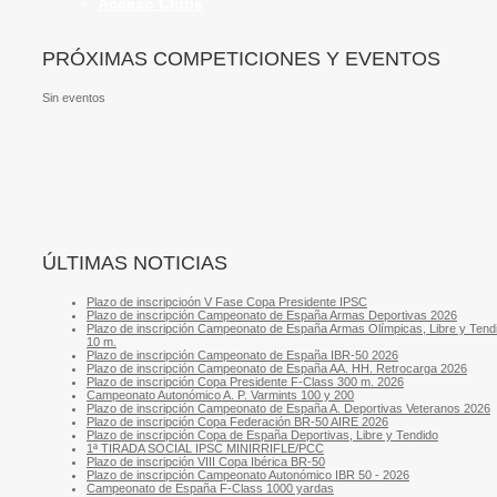
Acceso Clubs
PRÓXIMAS COMPETICIONES Y EVENTOS
Sin eventos
ÚLTIMAS NOTICIAS
Plazo de inscripcioón V Fase Copa Presidente IPSC
Plazo de inscripción Campeonato de España Armas Deportivas 2026
Plazo de inscripción Campeonato de España Armas Olímpicas, Libre y Tend
10 m.
Plazo de inscripción Campeonato de España IBR-50 2026
Plazo de inscripción Campeonato de España AA. HH. Retrocarga 2026
Plazo de inscripción Copa Presidente F-Class 300 m. 2026
Campeonato Autonómico A. P. Varmints 100 y 200
Plazo de inscripción Campeonato de España A. Deportivas Veteranos 2026
Plazo de inscripción Copa Federación BR-50 AIRE 2026
Plazo de inscripción Copa de España Deportivas, Libre y Tendido
1ª TIRADA SOCIAL IPSC MINIRRIFLE/PCC
Plazo de inscripción VIII Copa Ibérica BR-50
Plazo de inscripción Campeonato Autonómico IBR 50 - 2026
Campeonato de España F-Class 1000 yardas