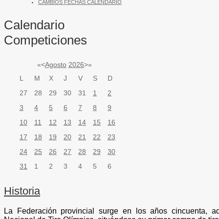
CAMBIOS FECHAS CALENDARIO
Calendario
Competiciones
«
<
Agosto
2026
>
»
L
M
X
J
V
S
D
27
28
29
30
31
1
2
3
4
5
6
7
8
9
10
11
12
13
14
15
16
17
18
19
20
21
22
23
24
25
26
27
28
29
30
31
1
2
3
4
5
6
Historia
La Federación provincial surge en los años cincuenta, ads