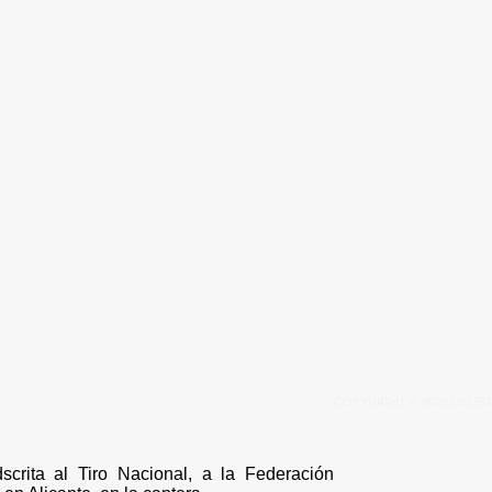
COPYRIGHT © 2026 DELEG
crita al Tiro Nacio­nal, a la Federación