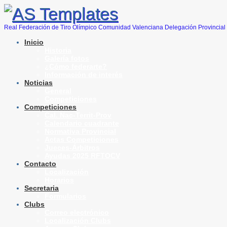
Real Federación de Tiro Olímpico Comunidad Valenciana Delegación Provincial 
Inicio
Historia
Galería fotos
¿Cómo federarte?
Información de interés
Noticias
General
Competiciones
Competiciones
Cal. Nac-Territ-Prov
Calendario cuadrante
Normativa Provincial
Actas Competiciones
Jueces-Árbitros
Ayudas 2025 RFTOCV
Contacto
Localización
Horarios
Secretaria
Formularios
Clubs
Correo electrónico
Localización Clubs