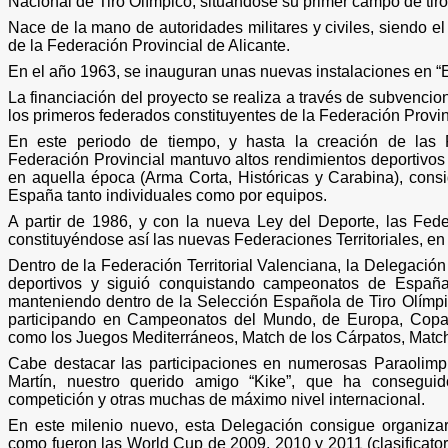
Nacional de Tiro Olímpico, situándose su primer campo de tiro 
Nace de la mano de autoridades milita­res y civiles, siendo 
de la Federación Pro­vincial de Alicante.
En el año 1963, se inauguran unas nue­vas instalaciones en “
La financiación del proyecto se realiza a través de subvenci
los primeros federa­dos constituyentes de la Federación Provin­
En este periodo de tiempo, y hasta la creación de las F
Federación Provincial mantuvo altos rendimientos deportivos
en aquella época (Arma Corta, Históricas y Carabina), cons
España tanto individuales como por equipos.
A partir de 1986, y con la nueva Ley del Deporte, las Fede
constituyéndose así las nuevas Federaciones Territoriales, e
Dentro de la Federación Territorial Valen­ciana, la Delegació
deportivos y siguió con­quistando campeonatos de España
mantenien­do dentro de la Selección Española de Tiro Olímpic
participando en Campeonatos del Mundo, de Europa, Copas
como los Juegos Medi­terráneos, Match de los Cárpatos, Match 
Cabe destacar las participaciones en numerosas Paraolimp
Martín, nuestro queri­do amigo “Kike”, que ha consegui
competición y otras muchas de máximo nivel internacio­nal.
En este milenio nuevo, esta Delegación consigue organizar
como fueron las World Cup de 2009, 2010 y 2011 (clasificato