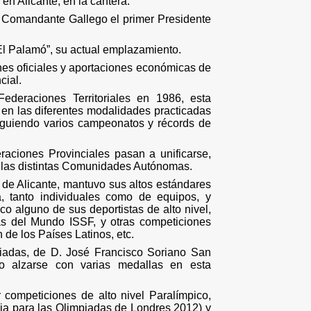
en Alicante, en la cantera.
el Comandante Gallego el primer Presidente
El Palamó”, su actual emplazamiento.
ones oficiales y aportaciones económicas de
cial.
ederaciones Territoriales en 1986, esta
 en las diferentes modalidades practicadas
iguiendo varios campeonatos y ré­cords de
raciones Provinciales pasan a unificarse,
n las distintas Comunidades Autónomas.
n de Alicante, mantuvo sus altos estándares
, tanto individuales como de equipos, y
o alguno de sus deportistas de alto nivel,
 del Mundo ISSF, y otras competiciones
de los Países Latinos, etc.
iadas, de D. José Francisco Soriano San
do alzarse con varias medallas en esta
 competiciones de alto nivel Paralímpico,
ria para las Olimpiadas de Londres 2012) y