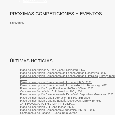
Acceso Clubs
PRÓXIMAS COMPETICIONES Y EVENTOS
Sin eventos
ÚLTIMAS NOTICIAS
Plazo de inscripcioón V Fase Copa Presidente IPSC
Plazo de inscripción Campeonato de España Armas Deportivas 2026
Plazo de inscripción Campeonato de España Armas Olímpicas, Libre y Tend
10 m.
Plazo de inscripción Campeonato de España IBR-50 2026
Plazo de inscripción Campeonato de España AA. HH. Retrocarga 2026
Plazo de inscripción Copa Presidente F-Class 300 m. 2026
Campeonato Autonómico A. P. Varmints 100 y 200
Plazo de inscripción Campeonato de España A. Deportivas Veteranos 2026
Plazo de inscripción Copa Federación BR-50 AIRE 2026
Plazo de inscripción Copa de España Deportivas, Libre y Tendido
1ª TIRADA SOCIAL IPSC MINIRRIFLE/PCC
Plazo de inscripción VIII Copa Ibérica BR-50
Plazo de inscripción Campeonato Autonómico IBR 50 - 2026
Campeonato de España F-Class 1000 yardas